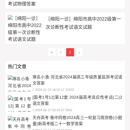
［绵阳一诊］绵阳市高中2022级第一
次诊断性考试语文试题
‹‹
‹
1
›
热门文章
琢名小渔·河北省2024届高三年级质量监测考试语
文答案
2024-01-22 16:22:17
1032
[国考1号12]第12套 2024届高考适应性考试(二)2
语文答案
2024-02-27 02:43:37
842
天舟高考·衡中同卷2024高三一轮复习周测卷(小题
量)新高考版二十一数学答案