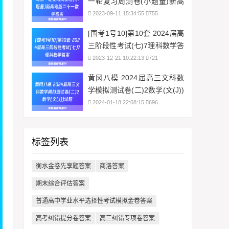
一轮复习周测卷(小题量)新高
考版二十一数学答案
2023-09-11 15:34:55
755
[国考1号10]第10套 2024届高
三阶段性考试(七)7理科数学答
案
2023-12-21 10:22:13
721
黄冈八模 2024届高三文科数
学模拟测试卷(二)2数学(文(J))
试题
2024-01-18 22:08:15
696
标签列表
衡水金卷先享题答案
商洛答案
期末综合评估答案
普通高中学业水平选择性考试模拟金卷答案
高考纠错提分卷答案
高三纠错专项卷答案