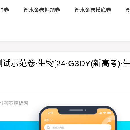
轴卷
衡水金卷押题卷
衡水金卷摸底卷
试示范卷·生物[24·G3DY(新高考)·