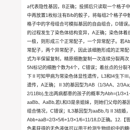
a代表隐性基因，B正确；投掷后只读取一个格子
中再放置1枚标注有B/b的骰子，将每组2个格子
格子中的字母组合可模拟基因的自由组合，D错误。
的过程发生了染色体结构变异，A正确；染色体着
一极，则形成三个正常配子，一个异常配子。若A
常配子，两个异常配子，因此该细胞形成的正常配子
式为半保留复制，精原细胞复制一次连续分裂两次，
5N标记的细胞个数为4个，C错误；着丝点的分裂不
下Ⅱ可知甲病为常染色体显性遗传，L3和I4生下
遗传，A正确；Ⅱ3的基因型为AB（1/3AA、2/3Aa;1
2/11Bb),生出两病都患的孩子的概率为Abh=(1/3×1+2
aaBb、AaBb,若I,和I3是亲姐妹，则她们父母的基因型
组合情况，C错误；IL3基因型为aaBb,与Ⅱ3结
Abb+aaB=2/3×5/6+1/3×1/6=11/18
色素获得的无色液体可以用于检测生物组织中的糖