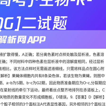
液扩散得慢，A正确；若分离色素时点样处触及层析液，色素溶
正确；不同材料中四种色素在层析液中的溶解度相同，经过层析
法相比，该方法点样时无需画滤液细线，只需将样品点在圆心附
【解析】果蝇体细胞内共有8条染色体，若该生物为果蝇，则图中
1期、a~b为S期、b~c为G2期，因此物质准备期应为O~c,分裂期应
染色体在星射线的牵引下运动，最终着丝点整齐地排列在赤道板上，C
关物质的数量变化不形成细胞板，D错误。9.【答案】D【解析
个骰子相邻的3个面标注A代表显性基因，另外相邻的3个面标注