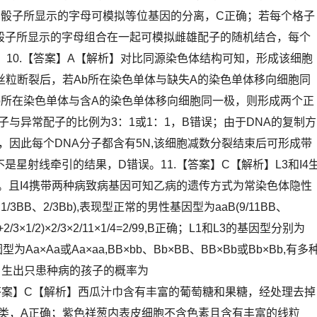
中骰子所显示的字母可模拟等位基因的分离，C正确；若每个格子
中骰子所显示的字母组合在一起可模拟雌雄配子的随机结合，每个
10.【答案】A【解析】对比同源染色体结构可知，形成该细胞
丝粒断裂后，若Ab所在染色单体与缺失A的染色单体移向细胞同
b所在染色单体与含A的染色单体移向细胞同一极，则形成两个正
与异常配子的比例为3：1或1：1，B错误；由于DNA的复制方
因此每个DNA分子都含有5N,该细胞减数分裂结束后可形成带
是星射线牵引的结果，D错误。11.【答案】C【解析】L3和I4
Ⅲ。且I4携带两种病致病基因可知乙病的遗传方式为常染色体隐性
/3BB、2/3Bb),表现型正常的男性基因型为aaB(9/11BB、
/3×1/2)×2/3×2/11×1/4=2/99,B正确；L1和L3的基因型分别为
为Aa×Aa或Aa×aa,BB×bb、Bb×BB、BB×Bb或Bb×Bb,有多
婚，生出只患种病的孩子的概率为
,D正确。12.【答案】C【解析】西瓜汁巾含有丰富的葡萄糖和果糖，经处理去掉
类，A正确；紫色祥葱内表皮细胞不含色素且含有丰富的线粒