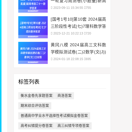
一轮复习周测卷(小题量)新高
考版二十一数学答案
2023-09-11 15:34:55
755
[国考1号10]第10套 2024届高
三阶段性考试(七)7理科数学答
案
2023-12-21 10:22:13
720
黄冈八模 2024届高三文科数
学模拟测试卷(二)2数学(文(J))
试题
2024-01-18 22:08:15
695
标签列表
衡水金卷先享题答案
商洛答案
期末综合评估答案
普通高中学业水平选择性考试模拟金卷答案
高考纠错提分卷答案
高三纠错专项卷答案